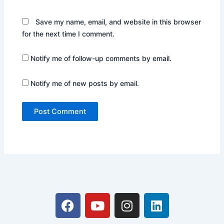
Save my name, email, and website in this browser
for the next time I comment.
Notify me of follow-up comments by email.
Notify me of new posts by email.
F
Y
I
L
a
o
n
i
c
u
s
n