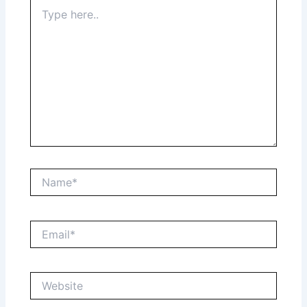
Type
here..
Name*
Email*
Website